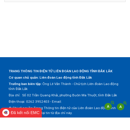
TRANG THÔNG TIN ĐIỆN TỬ LIÊN ĐOÀN LAO ĐỘNG TỈNH ĐẮK LẮK
Cơ quan chủ quản: Liên đoàn Lao động tỉnh Đắk Lắk
Trưởng ban biên tập:
Ông Lê Văn Thành - Chủ tịch Liên đoàn Lao động
tỉnh Đắk Lắk
Địa chỉ: Số 02 Trần Quang Khải, phường Buôn Ma Thuột, tỉnh Đắk Lắk
Điện thoại: 0262 3952403 - Email:
© Ghi rõ nguồn Trang Thông tin điện tử của Liên đoàn Lao động tỉnh
Đã kết nối EMC
Đắk Lắk khi trích dẫn lại tin từ địa chỉ này.