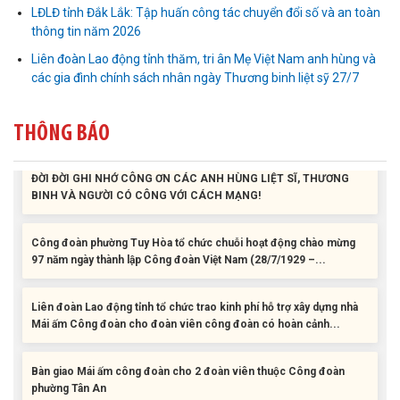
LĐLĐ tỉnh Đắk Lắk: Tập huấn công tác chuyển đổi số và an toàn
Bàn giao Mái ấm công đoàn cho 2 đoàn viên thuộc Công đoàn
thông tin năm 2026
phường Tân An
Liên đoàn Lao động tỉnh thăm, tri ân Mẹ Việt Nam anh hùng và
các gia đình chính sách nhân ngày Thương binh liệt sỹ 27/7
Liên đoàn Lao động tỉnh trao tặng 100 bộ bút chấm đọc tiếng Anh
cho con đoàn viên, người lao động khó khăn trước khai...
THÔNG BÁO
ĐỜI ĐỜI GHI NHỚ CÔNG ƠN CÁC ANH HÙNG LIỆT SĨ, THƯƠNG
BINH VÀ NGƯỜI CÓ CÔNG VỚI CÁCH MẠNG!
Công đoàn phường Tuy Hòa tổ chức chuỗi hoạt động chào mừng
97 năm ngày thành lập Công đoàn Việt Nam (28/7/1929 –...
Liên đoàn Lao động tỉnh tổ chức trao kinh phí hỗ trợ xây dựng nhà
Mái ấm Công đoàn cho đoàn viên công đoàn có hoàn cảnh...
Bàn giao Mái ấm công đoàn cho 2 đoàn viên thuộc Công đoàn
phường Tân An