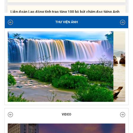
Liên đoàn Lao động tỉnh trao tặng 100 bộ bút chấm đọc tiếng Anh
cho con đoàn viên, người lao động khó khăn trước khai...
THƯ VIỆN ẢNH
ĐỜI ĐỜI GHI NHỚ CÔNG ƠN CÁC ANH HÙNG LIỆT SĨ, THƯƠNG
BINH VÀ NGƯỜI CÓ CÔNG VỚI CÁCH MẠNG!
Công đoàn phường Tuy Hòa tổ chức chuỗi hoạt động chào mừng
97 năm ngày thành lập Công đoàn Việt Nam (28/7/1929 –...
VIDEO