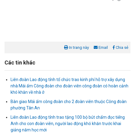
In trang này
Email
Chia sẻ
Các tin khác
Liên đoàn Lao động tỉnh tổ chức trao kinh phí hỗ trợ xây dựng
nhà Mái ấm Công đoàn cho đoàn viên công đoàn có hoàn cảnh
khó khăn về nhà ở
Bàn giao Mái ấm công đoàn cho 2 đoàn viên thuộc Công đoàn
phường Tân An
Liên đoàn Lao động tỉnh trao tặng 100 bộ bút chấm đọc tiếng
Liên đoàn Lao động tỉnh tổ chức trao kinh phí hỗ trợ xây dựng nhà
Anh cho con đoàn viên, người lao động khó khăn trước khai
Mái ấm Công đoàn cho đoàn viên công đoàn có hoàn cảnh...
giảng năm học mới