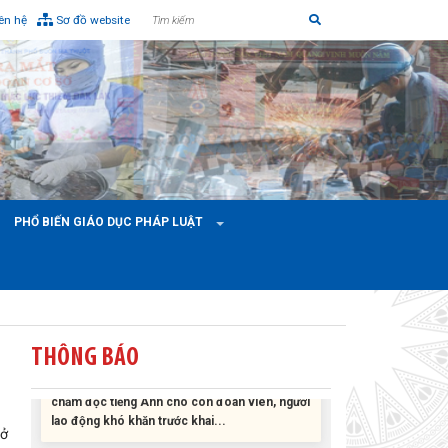
iên hệ
Sơ đồ website
Liên đoàn Lao động tỉnh tổ chức trao kinh phí
hỗ trợ xây dựng nhà Mái ấm Công đoàn cho
đoàn viên công đoàn có hoàn cảnh...
PHỔ BIẾN GIÁO DỤC PHÁP LUẬT
Bàn giao Mái ấm công đoàn cho 2 đoàn viên
thuộc Công đoàn phường Tân An
Liên đoàn Lao động tỉnh trao tặng 100 bộ bút
THÔNG BÁO
chấm đọc tiếng Anh cho con đoàn viên, người
lao động khó khăn trước khai...
ĐỜI ĐỜI GHI NHỚ CÔNG ƠN CÁC ANH HÙNG
rở
LIỆT SĨ, THƯƠNG BINH VÀ NGƯỜI CÓ CÔNG