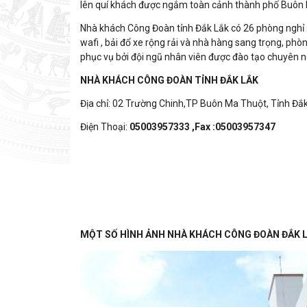
lên quí khách được ngắm toàn cảnh thành phố Buôn 
Nhà khách Công Đoàn tỉnh Đắk Lắk có 26 phòng nghỉ c
wafi , bải đổ xe rộng rải và nhà hàng sang trọng, phò
phục vụ bởi đội ngũ nhân viên được đào tạo chuyên n
NHÀ KHÁCH CÔNG ĐOÀN TỈNH ĐẮK LẮK
Địa chỉ: 02 Trường Chinh,TP Buôn Ma Thuột, Tỉnh Đắ
Điện Thoại:
05003957333 ,Fax :05003957347
MỘT SỐ HÌNH ẢNH NHÀ KHÁCH CÔNG ĐOÀN ĐẮK 