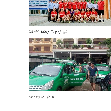
Các Đội bóng đăng ký ngủ
Dich vụ Xe Tắc Xi