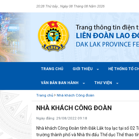
20:28 Thứ bảy , Ngày 08 Tháng 08 Năm 2026
TRANG CHỦ
GIỚI THIỆU
HỆ THỐNG TỔ 
VĂN BẢN BAN HÀNH
THƯ VIỆN
Trang chủ
Nhà khách Công đoàn
NHÀ KHÁCH CÔNG ĐOÀN
Ngày đăng: 29/08/2022 09:18
Nhà khách Công Đoàn tỉnh Đắk Lắk toạ lạc tại số 02
trường thành phố và Nhà thi đấu Thể dục Thể thao tỉnh