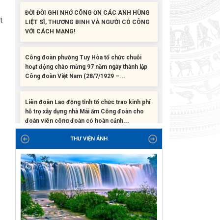
VỚI CÁCH MẠNG!
t
Công đoàn phường Tuy Hòa tổ chức chuỗi
hoạt động chào mừng 97 năm ngày thành lập
Công đoàn Việt Nam (28/7/1929 –...
Liên đoàn Lao động tỉnh tổ chức trao kinh phí
hỗ trợ xây dựng nhà Mái ấm Công đoàn cho
đoàn viên công đoàn có hoàn cảnh...
Bàn giao Mái ấm công đoàn cho 2 đoàn viên
thuộc Công đoàn phường Tân An
THƯ VIỆN ẢNH
Liên đoàn Lao động tỉnh trao tặng 100 bộ bút
chấm đọc tiếng Anh cho con đoàn viên, người
lao động khó khăn trước khai...
ĐỜI ĐỜI GHI NHỚ CÔNG ƠN CÁC ANH HÙNG
LIỆT SĨ, THƯƠNG BINH VÀ NGƯỜI CÓ CÔNG