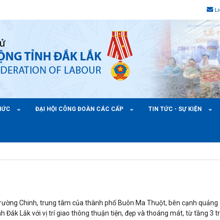
L
CHỨC
ĐẠI HỘI CÔNG ĐOÀN CÁC CẤP
TIN TỨC - SỰ KIỆN
 Trường Chinh, trung tâm của thành phố Buôn Ma Thuột, bên cạnh quảng
 Đắk Lắk với vị trí giao thông thuận tiện, đẹp và thoáng mát, từ tầng 3 t