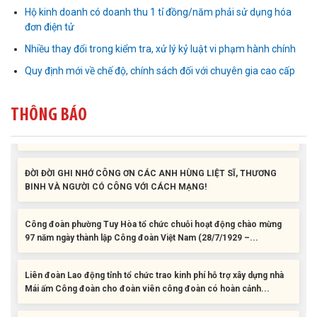
Liên đoàn Lao động tỉnh tổ chức trao kinh phí hỗ trợ xây dựng nhà
Hộ kinh doanh có doanh thu 1 tỉ đồng/năm phải sử dụng hóa
Mái ấm Công đoàn cho đoàn viên công đoàn có hoàn cảnh...
đơn điện tử
Nhiều thay đổi trong kiểm tra, xử lý kỷ luật vi phạm hành chính
Bàn giao Mái ấm công đoàn cho 2 đoàn viên thuộc Công đoàn
phường Tân An
Quy định mới về chế độ, chính sách đối với chuyên gia cao cấp
Liên đoàn Lao động tỉnh trao tặng 100 bộ bút chấm đọc tiếng Anh
THÔNG BÁO
cho con đoàn viên, người lao động khó khăn trước khai...
ĐỜI ĐỜI GHI NHỚ CÔNG ƠN CÁC ANH HÙNG LIỆT SĨ, THƯƠNG
BINH VÀ NGƯỜI CÓ CÔNG VỚI CÁCH MẠNG!
Công đoàn phường Tuy Hòa tổ chức chuỗi hoạt động chào mừng
97 năm ngày thành lập Công đoàn Việt Nam (28/7/1929 –...
Liên đoàn Lao động tỉnh tổ chức trao kinh phí hỗ trợ xây dựng nhà
Mái ấm Công đoàn cho đoàn viên công đoàn có hoàn cảnh...
Bàn giao Mái ấm công đoàn cho 2 đoàn viên thuộc Công đoàn