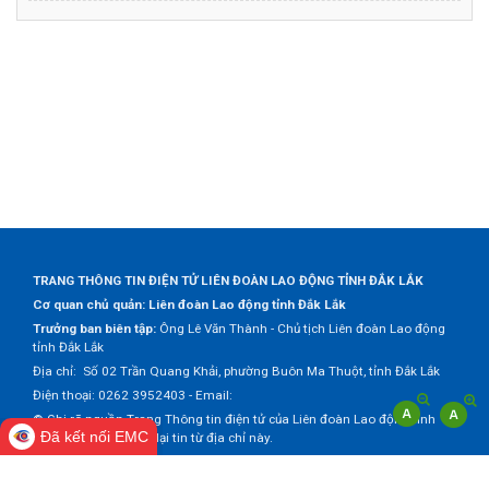
TRANG THÔNG TIN ĐIỆN TỬ LIÊN ĐOÀN LAO ĐỘNG TỈNH ĐẮK LẮK
Cơ quan chủ quản: Liên đoàn Lao động tỉnh Đắk Lắk
Trưởng ban biên tập:
Ông Lê Văn Thành - Chủ tịch Liên đoàn Lao động
tỉnh Đắk Lắk
Địa chỉ: Số 02 Trần Quang Khải, phường Buôn Ma Thuột, tỉnh Đắk Lắk
Điện thoại: 0262 3952403 - Email:
© Ghi rõ nguồn Trang Thông tin điện tử của Liên đoàn Lao động tỉnh
Đã kết nối EMC
Đắk Lắk khi trích dẫn lại tin từ địa chỉ này.