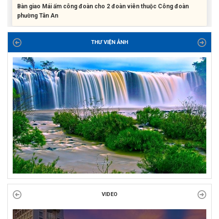
phường Tân An
Liên đoàn Lao động tỉnh trao tặng 100 bộ bút chấm đọc tiếng Anh
cho con đoàn viên, người lao động khó khăn trước khai...
THƯ VIỆN ẢNH
ĐỜI ĐỜI GHI NHỚ CÔNG ƠN CÁC ANH HÙNG LIỆT SĨ, THƯƠNG
BINH VÀ NGƯỜI CÓ CÔNG VỚI CÁCH MẠNG!
Công đoàn phường Tuy Hòa tổ chức chuỗi hoạt động chào mừng
97 năm ngày thành lập Công đoàn Việt Nam (28/7/1929 –...
VIDEO