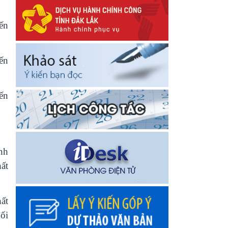
ến
đến
ến
nh
ất
ất
ối