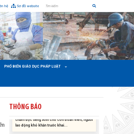
iên hệ
Sơ đồ website
Liên đoàn Lao động tỉnh tổ chức trao kinh phí
hỗ trợ xây dựng nhà Mái ấm Công đoàn cho
đoàn viên công đoàn có hoàn cảnh...
PHỔ BIẾN GIÁO DỤC PHÁP LUẬT
Bàn giao Mái ấm công đoàn cho 2 đoàn viên
thuộc Công đoàn phường Tân An
Liên đoàn Lao động tỉnh trao tặng 100 bộ bút
THÔNG BÁO
chấm đọc tiếng Anh cho con đoàn viên, người
lao động khó khăn trước khai...
ên
ĐỜI ĐỜI GHI NHỚ CÔNG ƠN CÁC ANH HÙNG