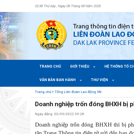
02:38 Thứ bảy , Ngày 08 Tháng 08 Năm 2026
TRANG CHỦ
GIỚI THIỆU
HỆ THỐNG TỔ 
VĂN BẢN BAN HÀNH
THƯ VIỆN
Trang chủ
Tổng Liên đoàn Lao động VN
Doanh nghiệp trốn đóng BHXH bị p
Ngày đăng: 05/09/2022 09:28
Doanh nghiệp trốn đóng BHXH thì bị phạ
tập Trang Thông tin điện tử
gửi đến bạn đọ