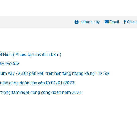
In trang này
Email
Chia 
t Nam ( Video tại Link đính kèm)
ần thứ XIV
t Sum vầy - Xuân gắn kết” trên nền tảng mạng xã hội TikTok
cán bộ công đoàn các cấp từ 01/01/2023
 trọng tâm hoạt động công đoàn năm 2023