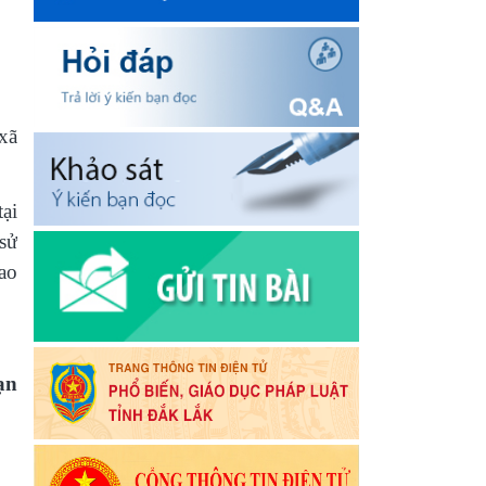
xã
tại
sử
ao
ạn