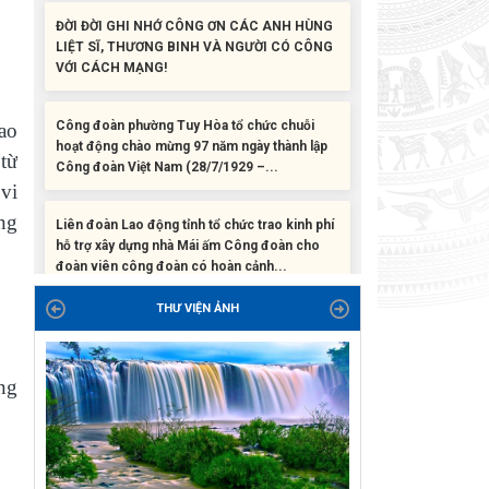
LIỆT SĨ, THƯƠNG BINH VÀ NGƯỜI CÓ CÔNG
VỚI CÁCH MẠNG!
Công đoàn phường Tuy Hòa tổ chức chuỗi
hoạt động chào mừng 97 năm ngày thành lập
ao
Công đoàn Việt Nam (28/7/1929 –...
từ
Liên đoàn Lao động tỉnh tổ chức trao kinh phí
vi
hỗ trợ xây dựng nhà Mái ấm Công đoàn cho
ng
đoàn viên công đoàn có hoàn cảnh...
Bàn giao Mái ấm công đoàn cho 2 đoàn viên
thuộc Công đoàn phường Tân An
THƯ VIỆN ẢNH
Liên đoàn Lao động tỉnh trao tặng 100 bộ bút
ng
chấm đọc tiếng Anh cho con đoàn viên, người
lao động khó khăn trước khai...
ĐỜI ĐỜI GHI NHỚ CÔNG ƠN CÁC ANH HÙNG
LIỆT SĨ, THƯƠNG BINH VÀ NGƯỜI CÓ CÔNG