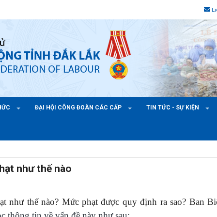
L
CHỨC
ĐẠI HỘI CÔNG ĐOÀN CÁC CẤP
TIN TỨC - SỰ KIỆN
hạt như thế nào
t như thế nào? Mức phạt được quy định ra sao? Ban Bi
c thông tin về vấn đề này
như sau
: