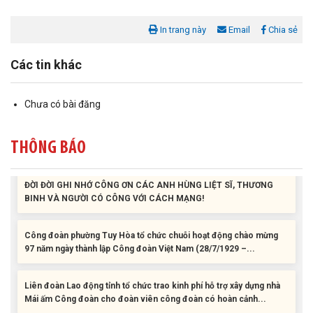
Liên đoàn Lao động tỉnh tổ chức trao kinh phí hỗ trợ xây dựng nhà
Mái ấm Công đoàn cho đoàn viên công đoàn có hoàn cảnh...
In trang này
Email
Chia sẻ
Bàn giao Mái ấm công đoàn cho 2 đoàn viên thuộc Công đoàn
Các tin khác
phường Tân An
Chưa có bài đăng
Liên đoàn Lao động tỉnh trao tặng 100 bộ bút chấm đọc tiếng Anh
cho con đoàn viên, người lao động khó khăn trước khai...
THÔNG BÁO
ĐỜI ĐỜI GHI NHỚ CÔNG ƠN CÁC ANH HÙNG LIỆT SĨ, THƯƠNG
BINH VÀ NGƯỜI CÓ CÔNG VỚI CÁCH MẠNG!
Công đoàn phường Tuy Hòa tổ chức chuỗi hoạt động chào mừng
97 năm ngày thành lập Công đoàn Việt Nam (28/7/1929 –...
Liên đoàn Lao động tỉnh tổ chức trao kinh phí hỗ trợ xây dựng nhà
Mái ấm Công đoàn cho đoàn viên công đoàn có hoàn cảnh...
Bàn giao Mái ấm công đoàn cho 2 đoàn viên thuộc Công đoàn