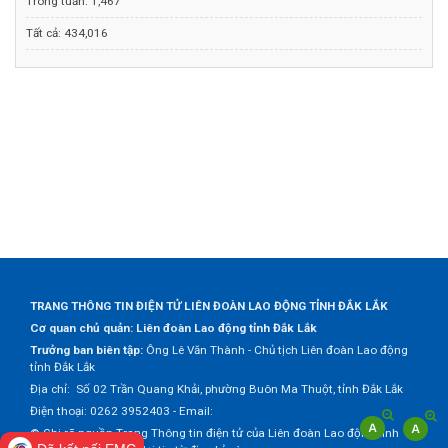
Trong tuần:
1,467
Tất cả:
434,016
TRANG THÔNG TIN ĐIỆN TỬ LIÊN ĐOÀN LAO ĐỘNG TỈNH ĐẮK LẮK
Cơ quan chủ quản: Liên đoàn Lao động tỉnh Đắk Lắk
Trưởng ban biên tập:
Ông Lê Văn Thành - Chủ tịch Liên đoàn Lao động
tỉnh Đắk Lắk
Địa chỉ: Số 02 Trần Quang Khải, phường Buôn Ma Thuột, tỉnh Đắk Lắk
Điện thoại: 0262 3952403 - Email:
© Ghi rõ nguồn Trang Thông tin điện tử của Liên đoàn Lao động tỉnh