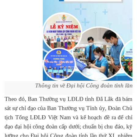
Thông tin về Đại hội Công đoàn tỉnh lần t
Theo đó, Ban Thường vụ LĐLĐ tỉnh Đắ Lắk đã bám
sát sự chỉ đạo của Ban Thường vụ Tỉnh ủy, Đoàn Chủ
tịch Tổng LĐLĐ Việt Nam và kế hoạch đề ra để chỉ
đạo đại hội công đoàn cấp dưới; chuẩn bị chu đáo, kỹ
lưỡng cho Đại hội Công đoàn tỉnh lần thứ XI, nhiệm