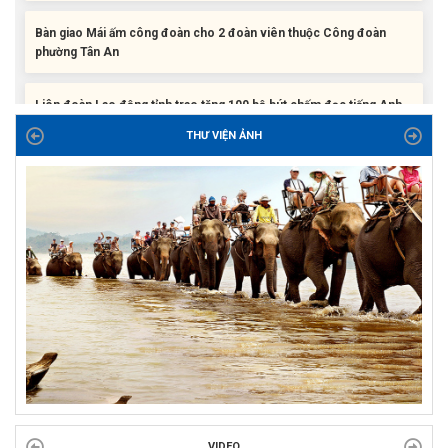
phường Tân An
Liên đoàn Lao động tỉnh trao tặng 100 bộ bút chấm đọc tiếng Anh
cho con đoàn viên, người lao động khó khăn trước khai...
ĐỜI ĐỜI GHI NHỚ CÔNG ƠN CÁC ANH HÙNG LIỆT SĨ, THƯƠNG
THƯ VIỆN ẢNH
BINH VÀ NGƯỜI CÓ CÔNG VỚI CÁCH MẠNG!
Công đoàn phường Tuy Hòa tổ chức chuỗi hoạt động chào mừng
97 năm ngày thành lập Công đoàn Việt Nam (28/7/1929 –...
VIDEO