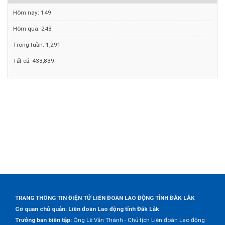
Hôm nay:
149
Hôm qua:
243
Trong tuần:
1,291
Tất cả:
433,839
TRANG THÔNG TIN ĐIỆN TỬ LIÊN ĐOÀN LAO ĐỘNG TỈNH ĐẮK LẮK
Cơ quan chủ quản: Liên đoàn Lao động tỉnh Đắk Lắk
Trưởng ban biên tập:
Ông Lê Văn Thành - Chủ tịch Liên đoàn Lao động