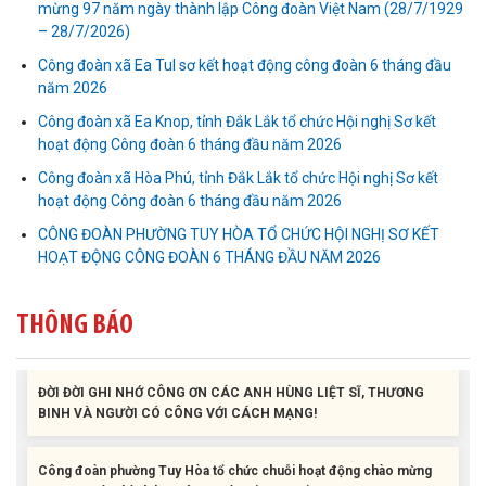
mừng 97 năm ngày thành lập Công đoàn Việt Nam (28/7/1929
– 28/7/2026)
Công đoàn xã Ea Tul sơ kết hoạt động công đoàn 6 tháng đầu
năm 2026
Công đoàn xã Ea Knop, tỉnh Đắk Lắk tổ chức Hội nghị Sơ kết
Liên đoàn Lao động tỉnh tổ chức trao kinh phí hỗ trợ xây dựng nhà
hoạt động Công đoàn 6 tháng đầu năm 2026
Mái ấm Công đoàn cho đoàn viên công đoàn có hoàn cảnh...
Công đoàn xã Hòa Phú, tỉnh Đắk Lắk tổ chức Hội nghị Sơ kết
hoạt động Công đoàn 6 tháng đầu năm 2026
Bàn giao Mái ấm công đoàn cho 2 đoàn viên thuộc Công đoàn
phường Tân An
CÔNG ĐOÀN PHƯỜNG TUY HÒA TỔ CHỨC HỘI NGHỊ SƠ KẾT
HOẠT ĐỘNG CÔNG ĐOÀN 6 THÁNG ĐẦU NĂM 2026
Liên đoàn Lao động tỉnh trao tặng 100 bộ bút chấm đọc tiếng Anh
cho con đoàn viên, người lao động khó khăn trước khai...
THÔNG BÁO
ĐỜI ĐỜI GHI NHỚ CÔNG ƠN CÁC ANH HÙNG LIỆT SĨ, THƯƠNG
BINH VÀ NGƯỜI CÓ CÔNG VỚI CÁCH MẠNG!
Công đoàn phường Tuy Hòa tổ chức chuỗi hoạt động chào mừng
97 năm ngày thành lập Công đoàn Việt Nam (28/7/1929 –...