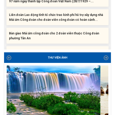
Liên đoàn Lao động tỉnh tổ chức trao kinh phí hỗ trợ xây dựng nhà
Mái ấm Công đoàn cho đoàn viên công đoàn có hoàn cảnh...
Bàn giao Mái ấm công đoàn cho 2 đoàn viên thuộc Công đoàn
phường Tân An
Liên đoàn Lao động tỉnh trao tặng 100 bộ bút chấm đọc tiếng Anh
cho con đoàn viên, người lao động khó khăn trước khai...
THƯ VIỆN ẢNH
ĐỜI ĐỜI GHI NHỚ CÔNG ƠN CÁC ANH HÙNG LIỆT SĨ, THƯƠNG
BINH VÀ NGƯỜI CÓ CÔNG VỚI CÁCH MẠNG!
Công đoàn phường Tuy Hòa tổ chức chuỗi hoạt động chào mừng
97 năm ngày thành lập Công đoàn Việt Nam (28/7/1929 –...