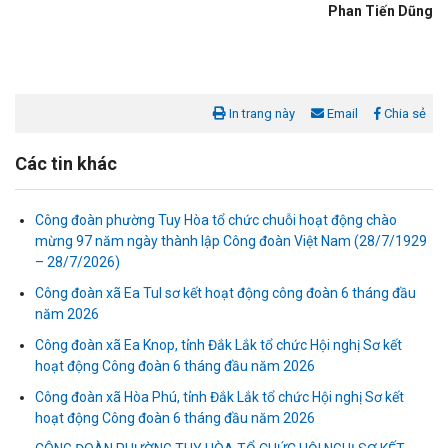
Phan Tiến Dũng
In trang này
Email
Chia sẻ
Các tin khác
Công đoàn phường Tuy Hòa tổ chức chuỗi hoạt động chào
mừng 97 năm ngày thành lập Công đoàn Việt Nam (28/7/1929
– 28/7/2026)
Công đoàn xã Ea Tul sơ kết hoạt động công đoàn 6 tháng đầu
năm 2026
Liên đoàn Lao động tỉnh tổ chức trao kinh phí hỗ trợ xây dựng nhà
Mái ấm Công đoàn cho đoàn viên công đoàn có hoàn cảnh...
Công đoàn xã Ea Knop, tỉnh Đắk Lắk tổ chức Hội nghị Sơ kết
hoạt động Công đoàn 6 tháng đầu năm 2026
Bàn giao Mái ấm công đoàn cho 2 đoàn viên thuộc Công đoàn
Công đoàn xã Hòa Phú, tỉnh Đắk Lắk tổ chức Hội nghị Sơ kết
phường Tân An
hoạt động Công đoàn 6 tháng đầu năm 2026