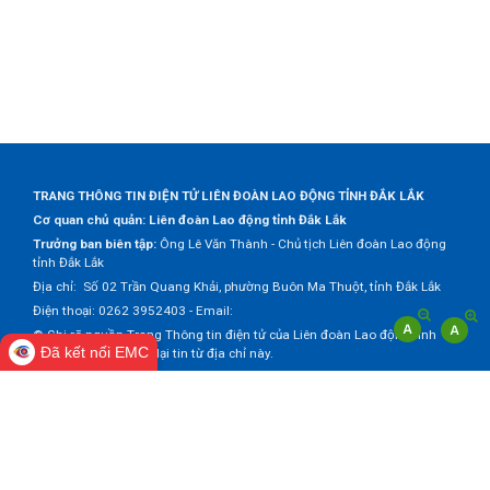
TRANG THÔNG TIN ĐIỆN TỬ LIÊN ĐOÀN LAO ĐỘNG TỈNH ĐẮK LẮK
Cơ quan chủ quản: Liên đoàn Lao động tỉnh Đắk Lắk
Trưởng ban biên tập:
Ông Lê Văn Thành - Chủ tịch Liên đoàn Lao động
tỉnh Đắk Lắk
Địa chỉ: Số 02 Trần Quang Khải, phường Buôn Ma Thuột, tỉnh Đắk Lắk
Điện thoại: 0262 3952403 - Email:
© Ghi rõ nguồn Trang Thông tin điện tử của Liên đoàn Lao động tỉnh
Đã kết nối EMC
Đắk Lắk khi trích dẫn lại tin từ địa chỉ này.
Thực hiện bởi
VNPT Đắk Lắk