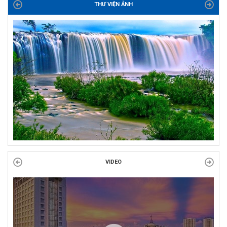
THƯ VIỆN ẢNH
BINH VÀ NGƯỜI CÓ CÔNG VỚI CÁCH MẠNG!
Công đoàn phường Tuy Hòa tổ chức chuỗi hoạt động chào mừng
97 năm ngày thành lập Công đoàn Việt Nam (28/7/1929 –...
VIDEO