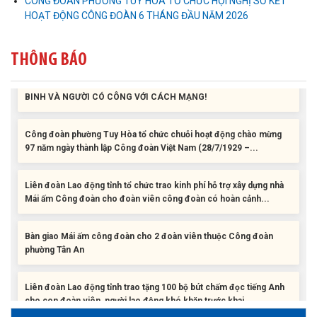
CÔNG ĐOÀN PHƯỜNG TUY HÒA TỔ CHỨC HỘI NGHỊ SƠ KẾT
Liên đoàn Lao động tỉnh trao tặng 100 bộ bút chấm đọc tiếng Anh
HOẠT ĐỘNG CÔNG ĐOÀN 6 THÁNG ĐẦU NĂM 2026
cho con đoàn viên, người lao động khó khăn trước khai...
THÔNG BÁO
ĐỜI ĐỜI GHI NHỚ CÔNG ƠN CÁC ANH HÙNG LIỆT SĨ, THƯƠNG
BINH VÀ NGƯỜI CÓ CÔNG VỚI CÁCH MẠNG!
Công đoàn phường Tuy Hòa tổ chức chuỗi hoạt động chào mừng
97 năm ngày thành lập Công đoàn Việt Nam (28/7/1929 –...
Liên đoàn Lao động tỉnh tổ chức trao kinh phí hỗ trợ xây dựng nhà
Mái ấm Công đoàn cho đoàn viên công đoàn có hoàn cảnh...
Bàn giao Mái ấm công đoàn cho 2 đoàn viên thuộc Công đoàn
phường Tân An
Liên đoàn Lao động tỉnh trao tặng 100 bộ bút chấm đọc tiếng Anh
cho con đoàn viên, người lao động khó khăn trước khai...
ĐỜI ĐỜI GHI NHỚ CÔNG ƠN CÁC ANH HÙNG LIỆT SĨ, THƯƠNG