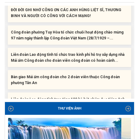
BINH VÀ NGƯỜI CÓ CÔNG VỚI CÁCH MẠNG!
Công đoàn phường Tuy Hòa tổ chức chuỗi hoạt động chào mừng
97 năm ngày thành lập Công đoàn Việt Nam (28/7/1929 –...
Liên đoàn Lao động tỉnh tổ chức trao kinh phí hỗ trợ xây dựng nhà
Mái ấm Công đoàn cho đoàn viên công đoàn có hoàn cảnh...
Bàn giao Mái ấm công đoàn cho 2 đoàn viên thuộc Công đoàn
phường Tân An
Liên đoàn Lao động tỉnh trao tặng 100 bộ bút chấm đọc tiếng Anh
cho con đoàn viên, người lao động khó khăn trước khai...
THƯ VIỆN ẢNH
ĐỜI ĐỜI GHI NHỚ CÔNG ƠN CÁC ANH HÙNG LIỆT SĨ, THƯƠNG
BINH VÀ NGƯỜI CÓ CÔNG VỚI CÁCH MẠNG!
Công đoàn phường Tuy Hòa tổ chức chuỗi hoạt động chào mừng
97 năm ngày thành lập Công đoàn Việt Nam (28/7/1929 –...