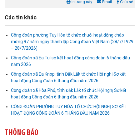
In trang này
Email
Chia sẻ
Các tin khác
Công đoàn phường Tuy Hòa tổ chức chuỗi hoạt động chào
mừng 97 năm ngày thành lập Công đoàn Việt Nam (28/7/1929
– 28/7/2026)
Công đoàn xã Ea Tul sơ kết hoạt động công đoàn 6 tháng đầu
năm 2026
Liên đoàn Lao động tỉnh tổ chức trao kinh phí hỗ trợ xây dựng nhà
Công đoàn xã Ea Knop, tỉnh Đắk Lắk tổ chức Hội nghị Sơ kết
Mái ấm Công đoàn cho đoàn viên công đoàn có hoàn cảnh...
hoạt động Công đoàn 6 tháng đầu năm 2026
Công đoàn xã Hòa Phú, tỉnh Đắk Lắk tổ chức Hội nghị Sơ kết
Bàn giao Mái ấm công đoàn cho 2 đoàn viên thuộc Công đoàn
hoạt động Công đoàn 6 tháng đầu năm 2026
phường Tân An
CÔNG ĐOÀN PHƯỜNG TUY HÒA TỔ CHỨC HỘI NGHỊ SƠ KẾT
HOẠT ĐỘNG CÔNG ĐOÀN 6 THÁNG ĐẦU NĂM 2026
Liên đoàn Lao động tỉnh trao tặng 100 bộ bút chấm đọc tiếng Anh
cho con đoàn viên, người lao động khó khăn trước khai...
THÔNG BÁO
ĐỜI ĐỜI GHI NHỚ CÔNG ƠN CÁC ANH HÙNG LIỆT SĨ, THƯƠNG