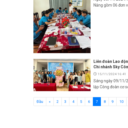
Năng gồm 06 đơn vị
Liên đoàn Lao độn
Chi nhánh Sky Cô
15/11/2024 16:41
Sáng ngày 09/11/2
lập Công đoàn cơ s
(current)
Đầu
«
2
3
4
5
6
7
8
9
10