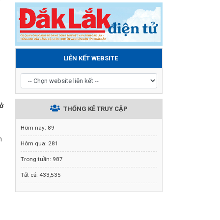
LIÊN KẾT WEBSITE
sở
THỐNG KÊ TRUY CẬP
Hôm nay:
89
h
Hôm qua:
281
Trong tuần:
987
Tất cả:
433,535