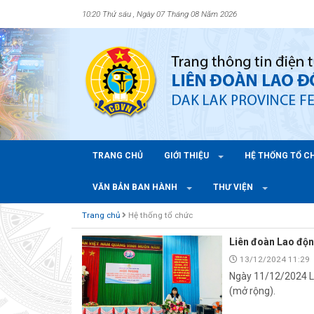
10:20 Thứ sáu , Ngày 07 Tháng 08 Năm 2026
TRANG CHỦ
GIỚI THIỆU
HỆ THỐNG TỔ 
VĂN BẢN BAN HÀNH
THƯ VIỆN
Trang chủ
Hệ thống tổ chức
Liên đoàn Lao độn
13/12/2024 11:29
Ngày 11/12/2024 Li
(mở rộng).