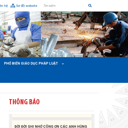
iên hệ
Sơ đồ website
Liên đoàn Lao động tỉnh tổ chức trao kinh phí
hỗ trợ xây dựng nhà Mái ấm Công đoàn cho
đoàn viên công đoàn có hoàn cảnh...
PHỔ BIẾN GIÁO DỤC PHÁP LUẬT
Bàn giao Mái ấm công đoàn cho 2 đoàn viên
thuộc Công đoàn phường Tân An
Liên đoàn Lao động tỉnh trao tặng 100 bộ bút
chấm đọc tiếng Anh cho con đoàn viên, người
lao động khó khăn trước khai...
THÔNG BÁO
ĐỜI ĐỜI GHI NHỚ CÔNG ƠN CÁC ANH HÙNG
LIỆT SĨ, THƯƠNG BINH VÀ NGƯỜI CÓ CÔNG
VỚI CÁCH MẠNG!