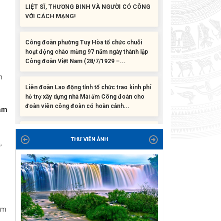
Công đoàn phường Tuy Hòa tổ chức chuỗi
hoạt động chào mừng 97 năm ngày thành lập
Công đoàn Việt Nam (28/7/1929 –...
Liên đoàn Lao động tỉnh tổ chức trao kinh phí
n
hỗ trợ xây dựng nhà Mái ấm Công đoàn cho
đoàn viên công đoàn có hoàn cảnh...
năm
Bàn giao Mái ấm công đoàn cho 2 đoàn viên
thuộc Công đoàn phường Tân An
THƯ VIỆN ẢNH
,
Liên đoàn Lao động tỉnh trao tặng 100 bộ bút
chấm đọc tiếng Anh cho con đoàn viên, người
lao động khó khăn trước khai...
ĐỜI ĐỜI GHI NHỚ CÔNG ƠN CÁC ANH HÙNG
LIỆT SĨ, THƯƠNG BINH VÀ NGƯỜI CÓ CÔNG
ăm
VỚI CÁCH MẠNG!