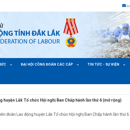
L
CHỨC
ĐẠI HỘI CÔNG ĐOÀN CÁC CẤP
TIN TỨC - SỰ KIỆN
g huyện Lắk Tổ chức Hội nghị Ban Chấp hành lần thứ 6 (mở rộng)
ên đoàn Lao động huyện Lắk Tổ chức Hội nghị Ban Chấp hành lần thứ 6