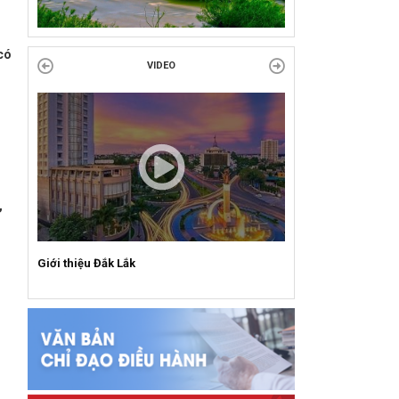
Công đoàn phường Tuy Hòa tổ chức chuỗi
hoạt động chào mừng 97 năm ngày thành lập
có
Công đoàn Việt Nam (28/7/1929 –...
VIDEO
,
Giới thiệu Đắk Lắk