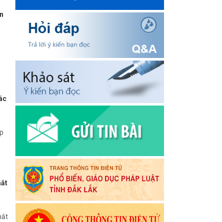
n
ác
ập
mắt
mắt