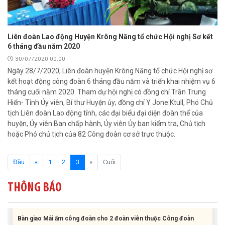
Liên đoàn Lao động Huyện Krông Năng tổ chức Hội nghị Sơ kết
6 tháng đầu năm 2020
30/07/2020 00:00
Ngày 28/7/2020, Liên đoàn huyện Krông Năng tổ chức Hội nghị sơ
kết hoạt động công đoàn 6 tháng đầu năm và triển khai nhiệm vụ 6
tháng cuối năm 2020. Tham dự hội nghị có đồng chí Trần Trung
Hiển- Tỉnh Ủy viên, Bí thư Huyện ủy; đồng chí Y Jone Ktull, Phó Chủ
tịch Liên đoàn Lao động tỉnh, các đại biểu đại diện đoàn thể của
huyện, Ủy viên Ban chấp hành, Ủy viên Ủy ban kiểm tra, Chủ tịch
hoặc Phó chủ tịch của 82 Công đoàn cơ sở trực thuộc.
Liên đoàn Lao động tỉnh tổ chức trao kinh phí hỗ trợ xây dựng nhà
(current)
Đầu
«
1
2
3
»
Cuối
Mái ấm Công đoàn cho đoàn viên công đoàn có hoàn cảnh...
THÔNG BÁO
Bàn giao Mái ấm công đoàn cho 2 đoàn viên thuộc Công đoàn
phường Tân An