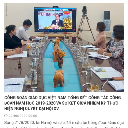
CÔNG ĐOÀN GIÁO DỤC VIỆT NAM TỔNG KẾT CÔNG TÁC CÔNG
ĐOÀN NĂM HỌC 2019-2020 VÀ SƠ KẾT GIỮA NHIỆM KỲ THỰC
HIỆN NGHỊ QUYẾT ĐẠI HỘI XV.
22/08/2020 00:00
Sáng 21/8/2020, tại Hà nội và các điểm cầu tại Công đoàn Giáo dục