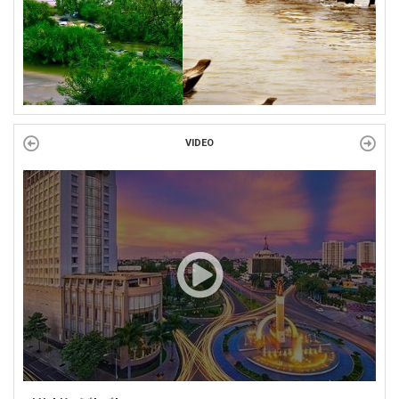
BINH VÀ NGƯỜI CÓ CÔNG VỚI CÁCH MẠNG!
Công đoàn phường Tuy Hòa tổ chức chuỗi hoạt động chào mừng
97 năm ngày thành lập Công đoàn Việt Nam (28/7/1929 –...
VIDEO