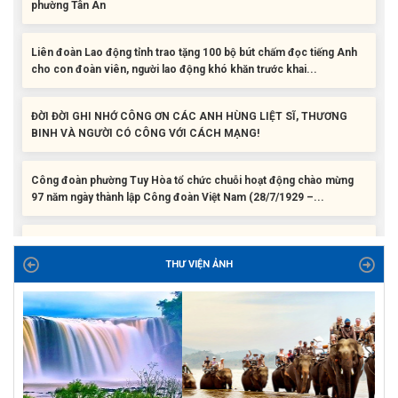
Liên đoàn Lao động tỉnh trao tặng 100 bộ bút chấm đọc tiếng Anh
cho con đoàn viên, người lao động khó khăn trước khai...
ĐỜI ĐỜI GHI NHỚ CÔNG ƠN CÁC ANH HÙNG LIỆT SĨ, THƯƠNG
BINH VÀ NGƯỜI CÓ CÔNG VỚI CÁCH MẠNG!
Công đoàn phường Tuy Hòa tổ chức chuỗi hoạt động chào mừng
97 năm ngày thành lập Công đoàn Việt Nam (28/7/1929 –...
Liên đoàn Lao động tỉnh tổ chức trao kinh phí hỗ trợ xây dựng nhà
Mái ấm Công đoàn cho đoàn viên công đoàn có hoàn cảnh...
Bàn giao Mái ấm công đoàn cho 2 đoàn viên thuộc Công đoàn
THƯ VIỆN ẢNH
phường Tân An
Liên đoàn Lao động tỉnh trao tặng 100 bộ bút chấm đọc tiếng Anh
cho con đoàn viên, người lao động khó khăn trước khai...
ĐỜI ĐỜI GHI NHỚ CÔNG ƠN CÁC ANH HÙNG LIỆT SĨ, THƯƠNG