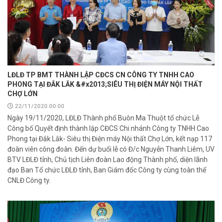
LĐLĐ TP BMT THÀNH LẬP CĐCS CN CÔNG TY TNHH CAO
PHONG TẠI ĐẮK LẮK &#x2013;SIÊU THỊ ĐIỆN MÁY NỘI THẤT
CHỢ LỚN
22/11/2020 00:00
Ngày 19/11/2020, LĐLĐ Thành phố Buôn Ma Thuột tổ chức Lễ
Công bố Quyết định thành lập CĐCS Chi nhánh Công ty TNHH Cao
Phong tại Đắk Lắk- Siêu thị Điện máy Nội thất Chợ Lớn, kết nạp 117
đoàn viên công đoàn. Đến dự buổi lễ có Đ/c Nguyễn Thanh Liêm, UV
BTV LĐLĐ tỉnh, Chủ tịch Liên đoàn Lao động Thành phố, diện lãnh
đạo Ban Tổ chức LĐLĐ tỉnh, Ban Giám đốc Công ty cùng toàn thể
CNLĐ Công ty.