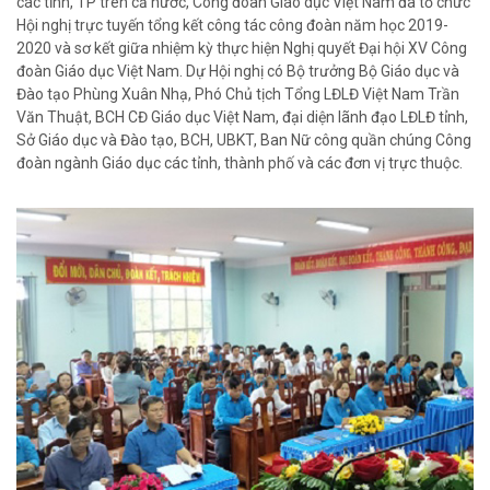
các tỉnh, TP trên cả nước, Công đoàn Giáo dục Việt Nam đã tổ chức
Hội nghị trực tuyến tổng kết công tác công đoàn năm học 2019-
2020 và sơ kết giữa nhiệm kỳ thực hiện Nghị quyết Đại hội XV Công
đoàn Giáo dục Việt Nam. Dự Hội nghị có Bộ trưởng Bộ Giáo dục và
Đào tạo Phùng Xuân Nhạ, Phó Chủ tịch Tổng LĐLĐ Việt Nam Trần
Văn Thuật, BCH CĐ Giáo dục Việt Nam, đại diện lãnh đạo LĐLĐ tỉnh,
Sở Giáo dục và Đào tạo, BCH, UBKT, Ban Nữ công quần chúng Công
đoàn ngành Giáo dục các tỉnh, thành phố và các đơn vị trực thuộc.