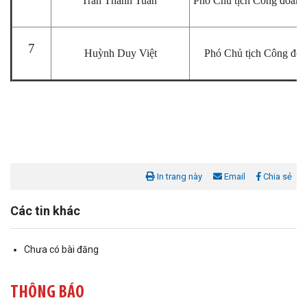
Trần Thanh Tuấn
Phó Chủ tịch Công đoàn
7
Huỳnh Duy Việt
Phó Chủ tịch Công đ
In trang này
Email
Chia sẻ
Liên đoàn Lao động tỉnh tổ chức trao kinh phí hỗ trợ xây dựng nhà
Mái ấm Công đoàn cho đoàn viên công đoàn có hoàn cảnh...
Các tin khác
Bàn giao Mái ấm công đoàn cho 2 đoàn viên thuộc Công đoàn
phường Tân An
Chưa có bài đăng
Liên đoàn Lao động tỉnh trao tặng 100 bộ bút chấm đọc tiếng Anh
THÔNG BÁO
cho con đoàn viên, người lao động khó khăn trước khai...