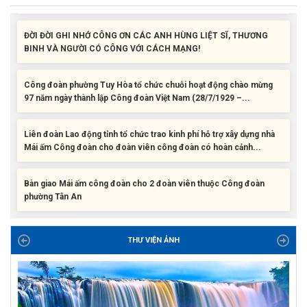
ĐỜI ĐỜI GHI NHỚ CÔNG ƠN CÁC ANH HÙNG LIỆT SĨ, THƯƠNG
BINH VÀ NGƯỜI CÓ CÔNG VỚI CÁCH MẠNG!
Công đoàn phường Tuy Hòa tổ chức chuỗi hoạt động chào mừng
97 năm ngày thành lập Công đoàn Việt Nam (28/7/1929 –...
Liên đoàn Lao động tỉnh tổ chức trao kinh phí hỗ trợ xây dựng nhà
Mái ấm Công đoàn cho đoàn viên công đoàn có hoàn cảnh...
Bàn giao Mái ấm công đoàn cho 2 đoàn viên thuộc Công đoàn
phường Tân An
Liên đoàn Lao động tỉnh trao tặng 100 bộ bút chấm đọc tiếng Anh
cho con đoàn viên, người lao động khó khăn trước khai...
THƯ VIỆN ẢNH
ĐỜI ĐỜI GHI NHỚ CÔNG ƠN CÁC ANH HÙNG LIỆT SĨ, THƯƠNG
BINH VÀ NGƯỜI CÓ CÔNG VỚI CÁCH MẠNG!