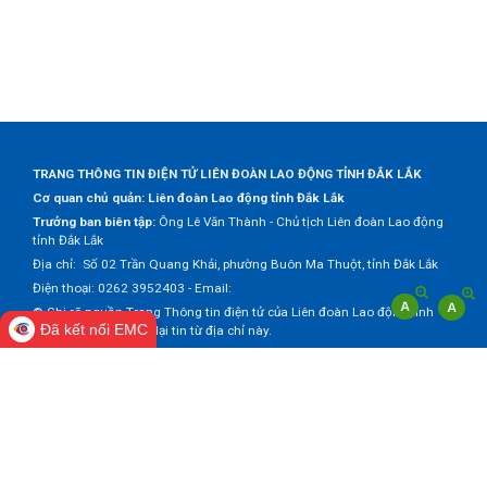
TRANG THÔNG TIN ĐIỆN TỬ LIÊN ĐOÀN LAO ĐỘNG TỈNH ĐẮK LẮK
Cơ quan chủ quản: Liên đoàn Lao động tỉnh Đắk Lắk
Trưởng ban biên tập:
Ông Lê Văn Thành - Chủ tịch Liên đoàn Lao động
tỉnh Đắk Lắk
Địa chỉ: Số 02 Trần Quang Khải, phường Buôn Ma Thuột, tỉnh Đắk Lắk
Điện thoại: 0262 3952403 - Email:
© Ghi rõ nguồn Trang Thông tin điện tử của Liên đoàn Lao động tỉnh
Đã kết nối EMC
Đắk Lắk khi trích dẫn lại tin từ địa chỉ này.
Thực hiện bởi
VNPT Đắk Lắk