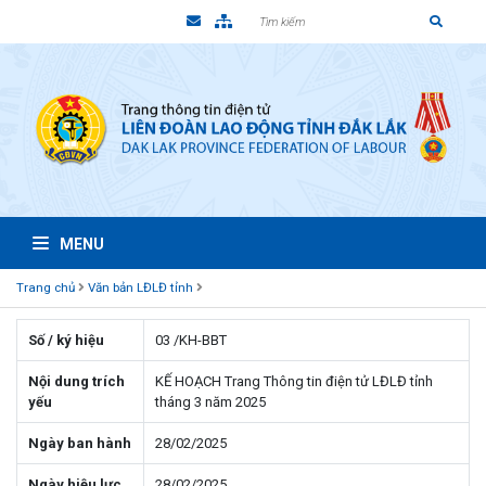
MENU
Trang chủ
Văn bản LĐLĐ tỉnh
Số / ký hiệu
03 /KH-BBT
Nội dung trích
KẾ HOẠCH Trang Thông tin điện tử LĐLĐ tỉnh
yếu
tháng 3 năm 2025
Ngày ban hành
28/02/2025
Ngày hiệu lực
28/02/2025