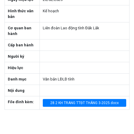
Hình thức văn
Kế hoạch
bản
Cơ quan ban
Liên đoàn Lao động tỉnh Đắk Lắk
hành
Cấp ban hành
Người ký
Hiệu lực
Danh mục
Văn bản LĐLĐ tỉnh
Nội dung
File đính kèm:
28.2 KH TRANG TTĐT THÁNG 3-2025.docx