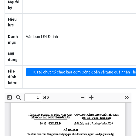
Người
ký
Hiệu
lực
Danh
Văn bản LĐLĐ tỉnh
mục
Nội
dung
File
KH tổ chức tổ chức bữa cơm Công đoàn và tặng quà nhân Th
đính
kèm: