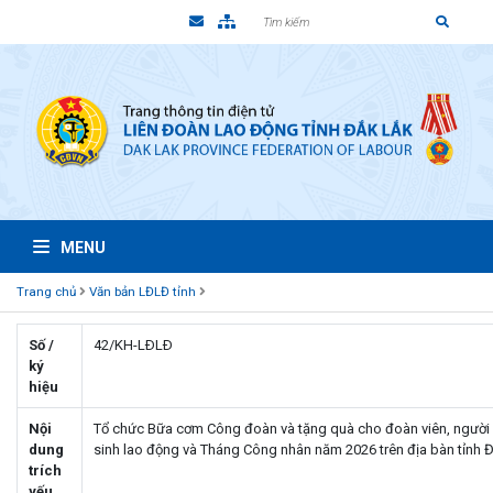
MENU
Trang chủ
Văn bản LĐLĐ tỉnh
Số /
42/KH-LÐLÐ
ký
hiệu
Nội
Tổ chức Bữa cơm Công đoàn và tặng quà cho đoàn viên, người 
dung
sinh lao động và Tháng Công nhân năm 2026 trên địa bàn tỉnh 
trích
yếu