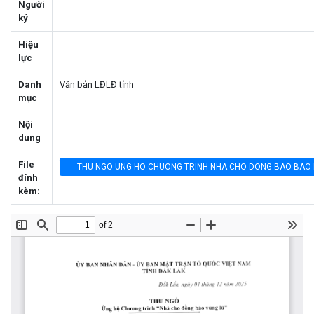
Người
ký
Hiệu
lực
Danh
Văn bản LĐLĐ tỉnh
mục
Nội
dung
File
THU NGO UNG HO CHUONG TRINH NHA CHO DONG BAO BAO L
đính
kèm: