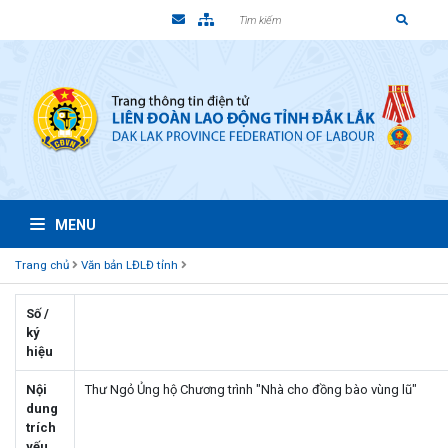
MENU
Trang chủ
Văn bản LĐLĐ tỉnh
Số /
ký
hiệu
Nội
Thư Ngỏ Ủng hộ Chương trình "Nhà cho đồng bào vùng lũ"
dung
trích
yếu