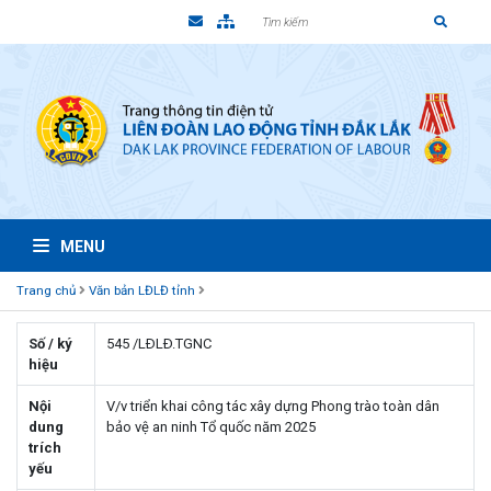
MENU
Trang chủ
Văn bản LĐLĐ tỉnh
Số / ký
545 /LÐLÐ.TGNC
hiệu
Nội
V/v triển khai công tác xây dựng Phong trào toàn dân
dung
bảo vệ an ninh Tổ quốc năm 2025
trích
yếu