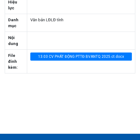
Hiệu
lực
Danh
Văn bản LĐLĐ tỉnh
mục
Nội
dung
File
13.03 CV PHÁT ĐỘNG PTTĐ BVANTQ 2025.ct.docx
đính
kèm: