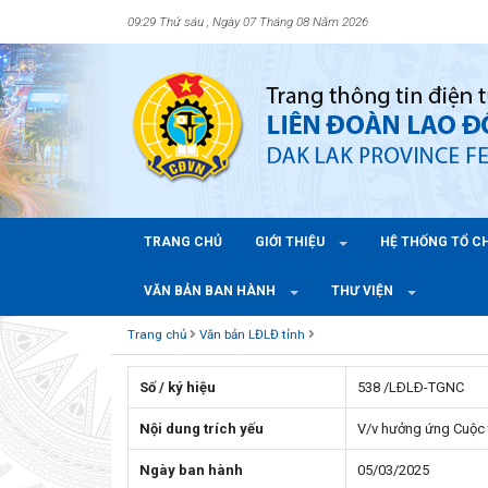
09:29 Thứ sáu , Ngày 07 Tháng 08 Năm 2026
TRANG CHỦ
GIỚI THIỆU
HỆ THỐNG TỔ 
VĂN BẢN BAN HÀNH
THƯ VIỆN
Trang chủ
Văn bản LĐLĐ tỉnh
Số / ký hiệu
538 /LÐLÐ-TGNC
Nội dung trích yếu
V/v hưởng ứng Cuộc t
Ngày ban hành
05/03/2025