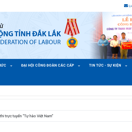
L
CHỨC
ĐẠI HỘI CÔNG ĐOÀN CÁC CẤP
TIN TỨC - SỰ KIỆN
hi trực tuyến “Tự hào Việt Nam”