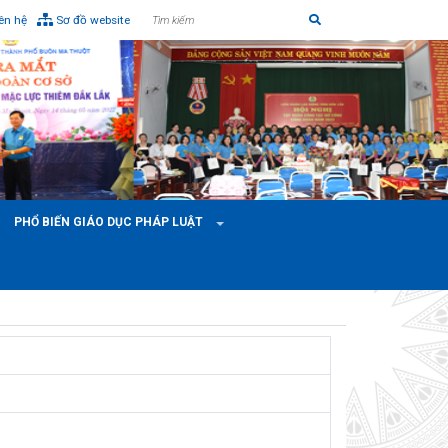
iên hệ
Sơ đồ website
PHỔ BIẾN GIÁO DỤC PHÁP LUẬT