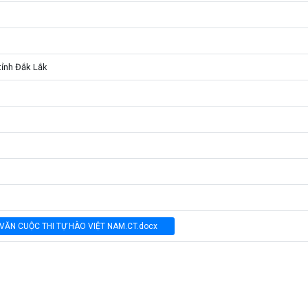
tỉnh Đắk Lắk
 VĂN CUỘC THI TỰ HÀO VIỆT NAM.CT.docx