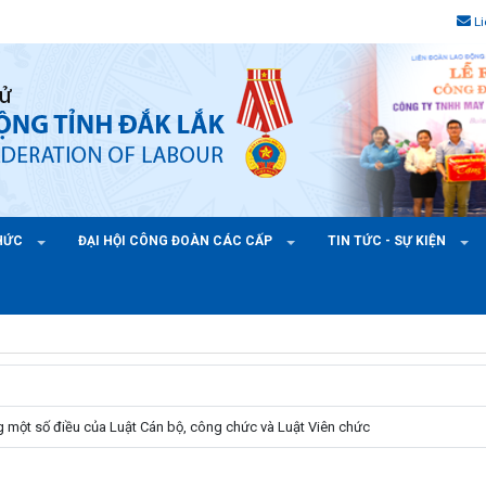
L
CHỨC
ĐẠI HỘI CÔNG ĐOÀN CÁC CẤP
TIN TỨC - SỰ KIỆN
g một số điều của Luật Cán bộ, công chức và Luật Viên chức