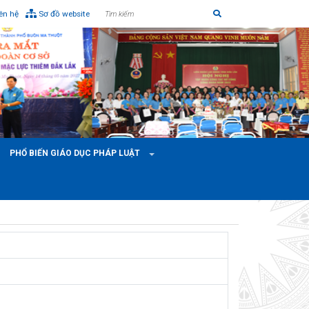
iên hệ
Sơ đồ website
PHỔ BIẾN GIÁO DỤC PHÁP LUẬT