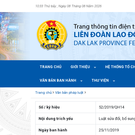
10:33 Thứ bảy , Ngày 08 Tháng 08 Năm 2026
TRANG CHỦ
GIỚI THIỆU
HỆ THỐNG TỔ 
VĂN BẢN BAN HÀNH
THƯ VIỆN
Trang chủ
Văn bản pháp luật
Số / ký hiệu
52/2019/QH14
Nội dung trích yếu
Luật sửa đổi, bổ sun
Ngày ban hành
25/11/2019