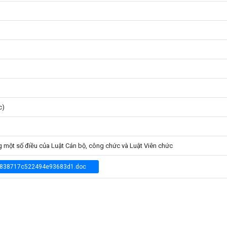
c)
g một số điều của Luật Cán bộ, công chức và Luật Viên chức
838717c522494e93683d1.doc