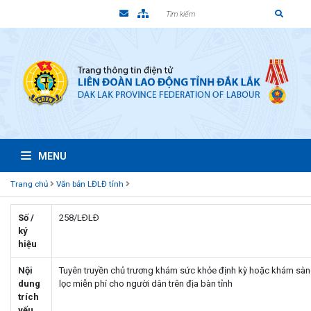
MENU
Trang chủ
Văn bản LĐLĐ tỉnh
Số /
258/LÐLÐ
ký
hiệu
Nội
Tuyên truyền chủ trương khám sức khỏe định kỳ hoặc khám sà
dung
lọc miễn phí cho người dân trên địa bàn tỉnh
trích
yếu