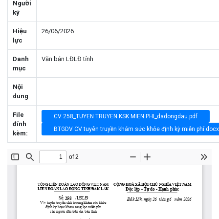
Người
ký
Hiệu
26/06/2026
lực
Danh
Văn bản LĐLĐ tỉnh
mục
Nội
dung
File
CV 258_TUYEN TRUYEN KSK MIEN PHI_dadongdau.pdf
đính
BTGDV CV tuyên truyền khám sức khỏe định kỳ miễn phí.docx
kèm: