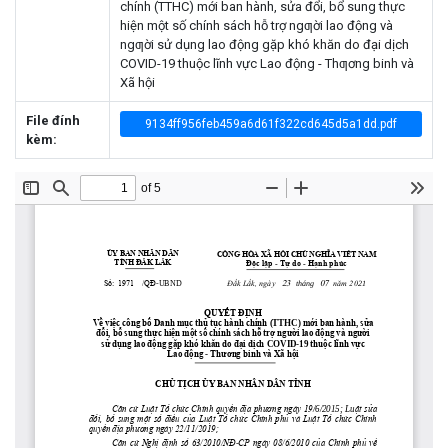
chính (TTHC) mới ban hành, sửa đổi, bổ sung thực
hiện một số chính sách hỗ trợ ngƣời lao động và
ngƣời sử dụng lao động gặp khó khăn do đại dịch
COVID-19 thuộc lĩnh vực Lao động - Thƣơng binh và
Xã hội
File đính
9134ff956feb459a6d61f322cd645d5a1dd.pdf
kèm: