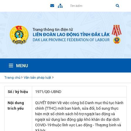
MENU
Trang chủ
Văn bản pháp luật
Số / ký hiệu
1971/QÐ-UBND
Nội dung
QUYẾT ĐỊNH Về việc công bố Danh mục thủ tục hành
trích yếu
chính (TTHC) mới ban hành, sửa đổi, bổ sung thực
hiện một số chính sách hỗ trợ ngƣời lao động và
ngƣời sử dụng lao động gặp khó khăn do đại dịch
COVID-19 thuộc lĩnh vực Lao động - Thƣơng binh và
Xã hội