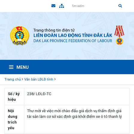
MENU
Trang chủ
Văn bản LĐLĐ tỉnh
Số / ký
238/ LÐLÐ-TC
hiệu
Nội
Thư mời về việc mời chào đấu giá dịch vụ thẩm định giá
dung
tài sản làm cơ sở xác định giá khởi điểm xe ô tô thanh lý
trích
yếu