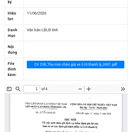
ký
Hiệu
11/06/2026
lực
Danh
Văn bản LĐLĐ tỉnh
mục
Nội
dung
File
CV 238_Thư mời chào giá xe ô tô thanh lý_0001.pdf
đính
kèm: