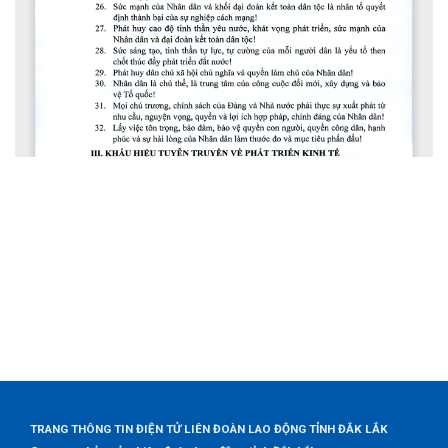
TRANG THÔNG TIN ĐIỆN TỬ LIÊN ĐOÀN LAO ĐỘNG TỈNH ĐẮK LẮK