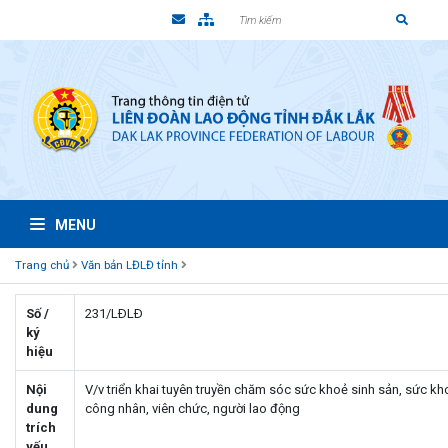
MENU
Trang chủ
Văn bản LĐLĐ tỉnh
Số /
231/LÐLÐ
ký
hiệu
Nội
V/v triển khai tuyên truyền chăm sóc sức khoẻ sinh sản, sức kho
dung
công nhân, viên chức, người lao động
trích
yếu