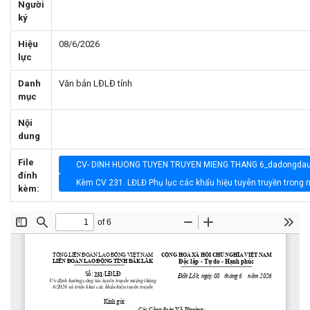
Người
ký
Hiệu
08/6/2026
lực
Danh
Văn bản LĐLĐ tỉnh
mục
Nội
dung
File
CV- DINH HUONG TUYEN TRUYEN MIENG THANG 6_dadongdau
đính
Kèm CV 231. LĐLĐ Phụ lục các khẩu hiệu tuyên truyền trong n
kèm: