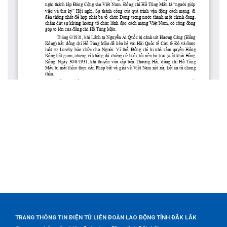
TRANG THÔNG TIN ĐIỆN TỬ LIÊN ĐOÀN LAO ĐỘNG TỈNH ĐẮK LẮK