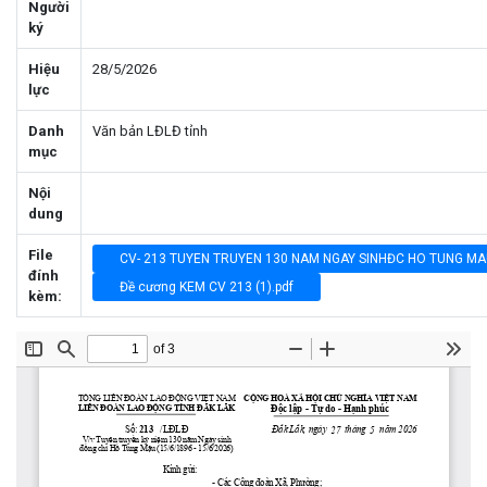
Người
ký
Hiệu
28/5/2026
lực
Danh
Văn bản LĐLĐ tỉnh
mục
Nội
dung
File
CV- 213 TUYEN TRUYEN 130 NAM NGAY SINHĐC HO TUNG MA
đính
Đề cương KEM CV 213 (1).pdf
kèm: