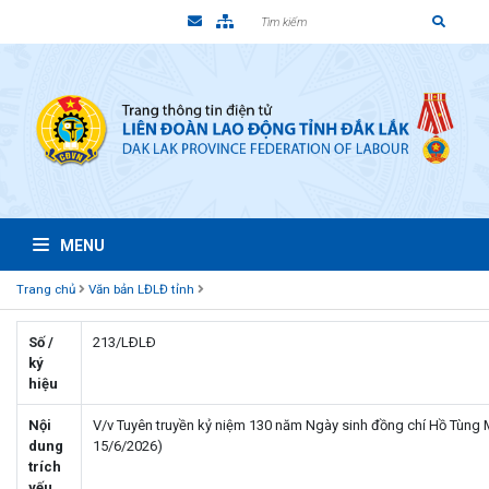
MENU
Trang chủ
Văn bản LĐLĐ tỉnh
Số /
213/LÐLÐ
ký
hiệu
Nội
V/v Tuyên truyền kỷ niệm 130 năm Ngày sinh đồng chí Hồ Tùng 
dung
15/6/2026)
trích
yếu